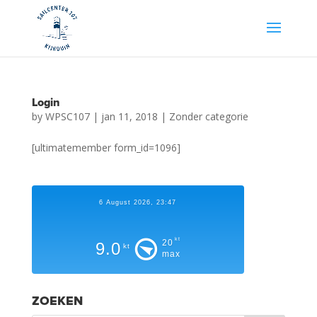
Login
by
WPSC107
|
jan 11, 2018
|
Zonder categorie
[ultimatemember form_id=1096]
6 August 2026, 23:47
kt
20
9.0
kt
max
ZOEKEN