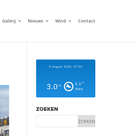
Galerij
Nieuws
Wind
Contact
8 August 2026, 07:54
kt
6.0
3.0
kt
max
ZOEKEN